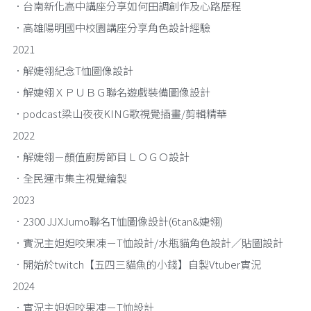
．台南新化高中講座分享如何田調創作及心路歷程
．高雄陽明國中校園講座分享角色設計經驗
2021
．解婕翎紀念T恤圖像設計
．解婕翎ＸＰＵＢＧ聯名遊戲裝備圖像設計
．podcast梁山夜夜KING歌視覺插畫/剪輯精華
2022
．解婕翎－顏值廚房節目ＬＯＧＯ設計
．全民運市集主視覺繪製
2023
．2300 JJXJumo聯名T恤圖像設計(6tan&婕翎)
．實況主妲妲咬果凍－T恤設計/水瓶貓角色設計／貼圖設計
．開始於twitch【五四三貓魚的小錢】自製Vtuber實況
2024
．實況主妲妲咬果凍－T恤設計