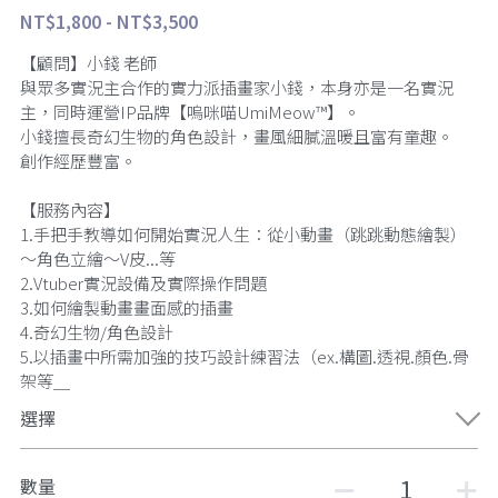
NT$1,800 - NT$3,500
【市集】一日微笑-漫畫插畫文創市集
（2022/5/15）
【顧問】小錢 老師
與眾多實況主合作的實力派插畫家小錢，本身亦是一名實況
主，同時運營IP品牌【嗚咪喵UmiMeow™】。
小錢擅長奇幻生物的角色設計，畫風細膩溫暖且富有童趣。
創作經歷豐富。
【服務內容】
1.手把手教導如何開始實況人生：從小動畫（跳跳動態繪製）
～角色立繪～V皮...等
2.Vtuber實況設備及實際操作問題
3.如何繪製動畫畫面感的插畫
4.奇幻生物/角色設計
5.以插畫中所需加強的技巧設計練習法（ex.構圖.透視.顏色.骨
架等＿
選擇
數量