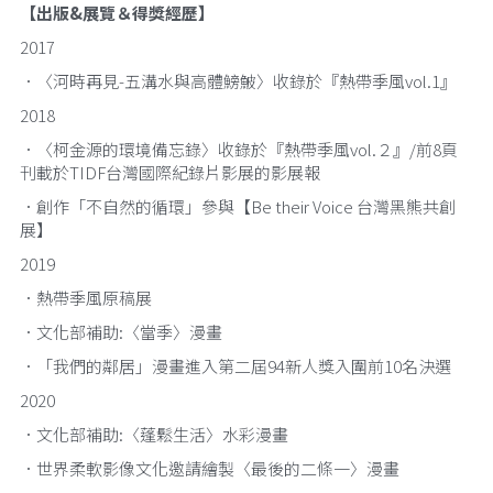
【出版&展覽＆得獎經歷】
2017
．〈河時再見-五溝水與高體鰟鮍〉收錄於『熱帶季風vol.1』
2018
．〈柯金源的環境備忘錄〉收錄於『熱帶季風vol.２』/前8頁
刊載於TIDF台灣國際紀錄片影展的影展報
．創作「不自然的循環」參與【Be their Voice 台灣黑熊共創
展】
2019
．熱帶季風原稿展
．文化部補助:〈當季〉漫畫
．「我們的鄰居」漫畫進入第二屆94新人獎入圍前10名決選
2020
．文化部補助:〈蓬鬆生活〉水彩漫畫 
．世界柔軟影像文化邀請繪製〈最後的二條一〉漫畫 